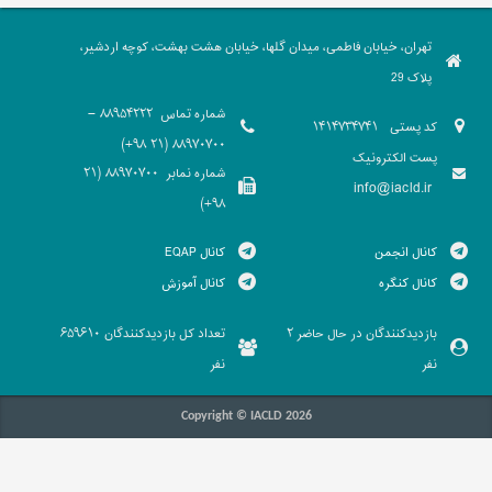
تهران، خیابان فاطمی، میدان گلها، خیابان هشت بهشت، کوچه اردشیر،
پلاک 29
شماره تماس
88954222 -
کد پستی
1414734741
88970700 (21 98+)
پست الکترونیک
شماره نمابر
88970700 (21
info@iacld.ir
98+)
کانال انجمن
کانال EQAP
کانال کنگره
کانال آموزش
بازدیدکنندگان در حال حاضر
تعداد کل بازدیدکنندگان
659610
2
نفر
نفر
Copyright © IACLD 2026