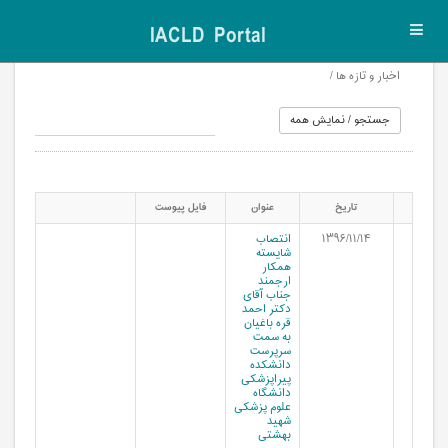
IACLD Portal
Toggl
navig
اخبار و تازه ها /
تاریخ
عنوان
فایل پیوست
۱۳۹۶/۱۱/۱۴
انتصاب
شایسته
همکار
ارجمند
جناب آقای
دکتر احمد
قره باغیان
به سمت
سرپرست
دانشکده
پیراپزشکی
دانشگاه
علوم پزشکی
شهید
بهشتی