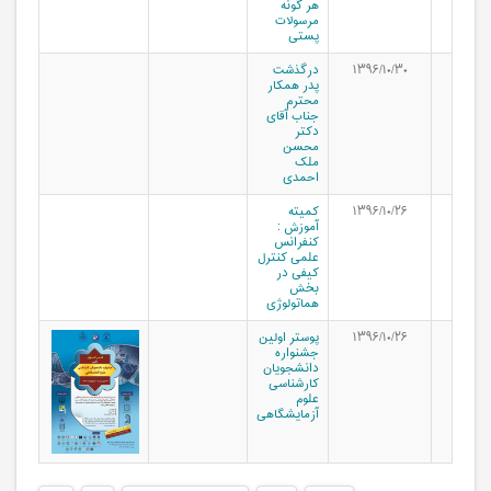
هر گونه
مرسولات
پستی
۱۳۹۶/۱۰/۳۰
درگذشت
پدر همکار
محترم
جناب آقای
دکتر
محسن
ملک
احمدی
۱۳۹۶/۱۰/۲۶
کمیته
آموزش :
کنفرانس
علمی کنترل
کیفی در
بخش
هماتولوژی
۱۳۹۶/۱۰/۲۶
پوستر اولین
جشنواره
دانشجویان
کارشناسی
علوم
آزمایشگاهی