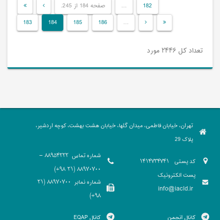
182
…
صفحه 184 از 245.
183
184
185
186
…
تعداد کل ۲۴۴۶ مورد
تهران، خیابان فاطمی، میدان گلها، خیابان هشت بهشت، کوچه اردشیر،
پلاک 29
شماره تماس
88954222 -
کد پستی
1414734741
88970700 (21 98+)
پست الکترونیک
شماره نمابر
88970700 (21
info@iacld.ir
98+)
کانال انجمن
کانال EQAP