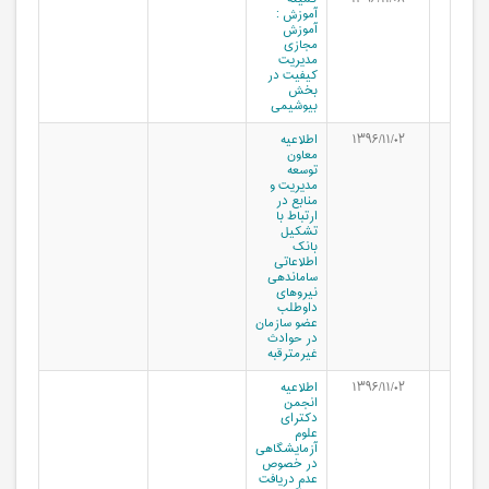
آموزش :
آموزش
مجازی
مدیریت
کیفیت در
بخش
بیوشیمی
۱۳۹۶/۱۱/۰۲
اطلاعیه
معاون
توسعه
مدیریت و
منابع در
ارتباط با
تشکیل
بانک
اطلاعاتی
ساماندهی
نیروهای
داوطلب
عضو سازمان
در حوادث
غیرمترقبه
۱۳۹۶/۱۱/۰۲
اطلاعیه
انجمن
دکترای
علوم
آزمایشگاهی
در خصوص
عدم دریافت