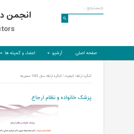
انجمن د
ctors
صفحه اصلی
آرشیو
اعضاء و کمیته ها
+
+
کنگره ارتقاء کیفیت / کنگره ارتقاء سال 1392 محورها
پزشک خانواده و نظام ارجاع