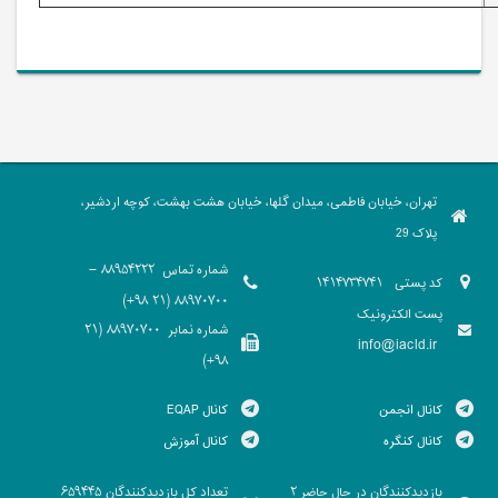
تهران، خیابان فاطمی، میدان گلها، خیابان هشت بهشت، کوچه اردشیر،
پلاک 29
شماره تماس
88954222 -
کد پستی
1414734741
88970700 (21 98+)
پست الکترونیک
شماره نمابر
88970700 (21
info@iacld.ir
98+)
کانال انجمن
کانال EQAP
کانال کنگره
کانال آموزش
بازدیدکنندگان در حال حاضر
تعداد کل بازدیدکنندگان
659445
2